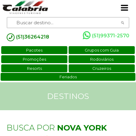
(51)99371-2570
(51)36264218
Pacotes
Grupos com Guia
Promoções
Rodoviários
Resorts
Cruzeiros
Feriados
DESTINOS
BUSCA POR
NOVA YORK