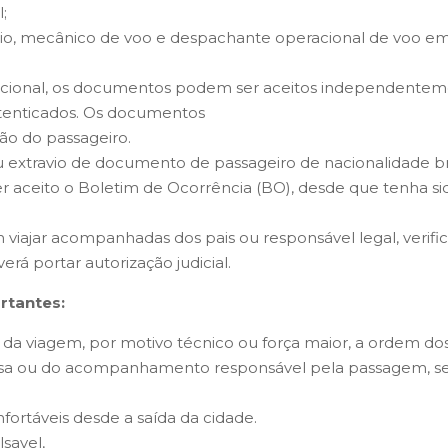
;
ário, mecânico de voo e despachante operacional de voo em
 nacional, os documentos podem ser aceitos independentem
utenticados. Os documentos
ção do passageiro.
u extravio de documento de passageiro de nacionalidade br
 ser aceito o Boletim de Ocorrência (BO), desde que tenha 
 viajar acompanhadas dos pais ou responsável legal, veri
rá portar autorização judicial.
rtantes:
 da viagem, por motivo técnico ou força maior, a ordem d
esa ou do acompanhamento responsável pela passagem, se
ortáveis ​​desde a saída da cidade.
savel,