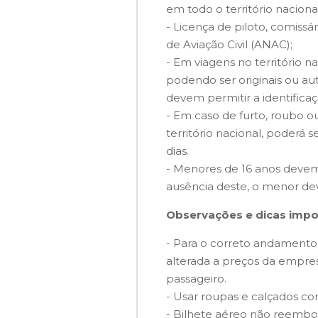
em todo o território nacional
- Licença de piloto, comiss
de Aviação Civil (ANAC);
- Em viagens no território
podendo ser originais ou a
devem permitir a identifica
- Em caso de furto, roubo o
território nacional, poderá
dias.
- Menores de 16 anos devem
ausência deste, o menor deve
Observações e dicas impo
- Para o correto andamento
alterada a preços da empr
passageiro.
- Usar roupas e calçados conf
- Bilhete aéreo não reembol