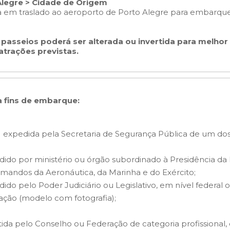
Alegre > Cidade de Origem
a em traslado ao aeroporto de Porto Alegre para embarque
passeios poderá ser alterada ou invertida para melho
atrações previstas.
 fins de embarque:
G) expedida pela Secretaria de Segurança Pública de um do
dido por ministério ou órgão subordinado à Presidência da 
omandos da Aeronáutica, da Marinha e do Exército;
ido pelo Poder Judiciário ou Legislativo, em nível federal o
itação (modelo com fotografia);
tida pelo Conselho ou Federação de categoria profissional, 