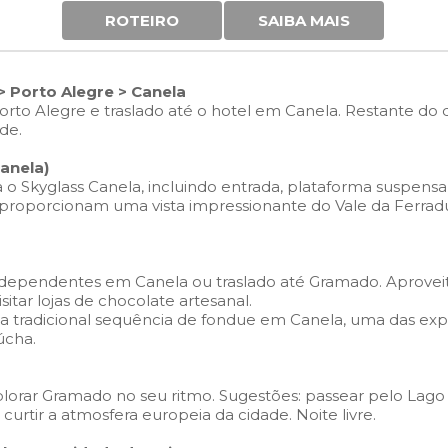
ROTEIRO
SAIBA MAIS
> Porto Alegre > Canela
to Alegre e traslado até o hotel em Canela. Restante do d
de.
Canela)
 Skyglass Canela, incluindo entrada, plataforma suspensa
proporcionam uma vista impressionante do Vale da Ferradur
independentes em Canela ou traslado até Gramado. Aprovei
tar lojas de chocolate artesanal.
m a tradicional sequência de fondue em Canela, uma das exp
úcha.
xplorar Gramado no seu ritmo.
Sugestões: passear pelo Lago 
curtir a atmosfera europeia da cidade.
Noite livre.