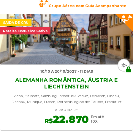
Grupo Aéreo com Guia Acompanhante
SAÍDA DE GRU
Roteiro Exclusivo Cativa
10/10 A 20/10/2027 - 11 DIAS
ALEMANHA ROMÂNTICA, ÁUSTRIA E
LIECHTENSTEIN
Viena, Hallstatt, Salzburg, Innsbruck, Vaduz, Feldkirch, Lindau,
Dachau, Munique, Füssen, Rothenburg ob der Tauber, Frankfurt
A PARTIR DE
22.870
Em até
R$
10X