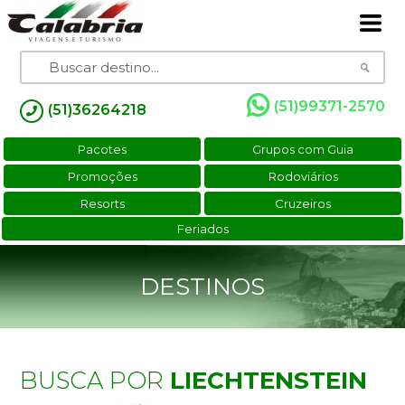
(51)99371-2570
(51)36264218
Pacotes
Grupos com Guia
Promoções
Rodoviários
Resorts
Cruzeiros
Feriados
DESTINOS
BUSCA POR
LIECHTENSTEIN