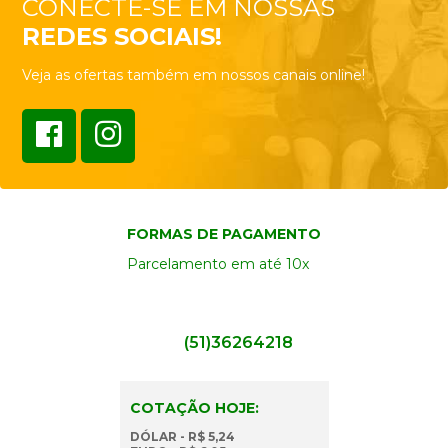
CONECTE-SE EM NOSSAS
REDES SOCIAIS!
Veja as ofertas também em nossos canais online!
FORMAS DE PAGAMENTO
Parcelamento em até 10x
(51)36264218
COTAÇÃO HOJE:
DÓLAR - R$ 5,24