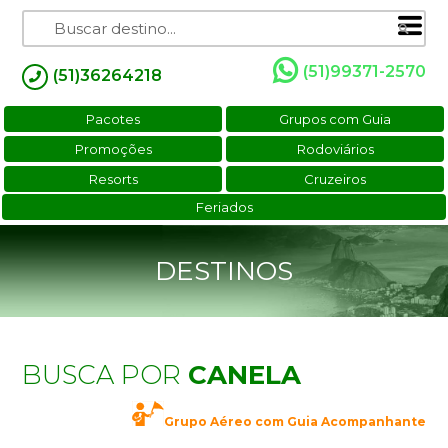
(51)99371-2570
(51)36264218
Pacotes
Grupos com Guia
Promoções
Rodoviários
Resorts
Cruzeiros
Feriados
DESTINOS
BUSCA POR
CANELA
Grupo Aéreo com Guia Acompanhante